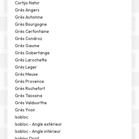
Cortijo Natur
Grès Angers
Grès Automne
Grès Bourgogne
Grès Cerfontaine
Grès Condroz
Grès Gaume
Grès Gobertange
Grès Larochette
Grès Leger
Grès Meuse
Grès Provence
Grès Rochefort
Grès Taossina
Grès Valdourthe
Grès Yvoir
Isobloc
Isobloc - Angle extérieur
Isobloc - Angle intérieur
Isobloc Droit