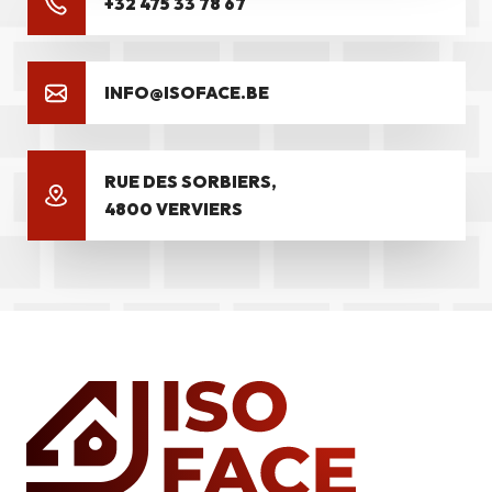
+32 475 33 78 67
INFO@ISOFACE.BE
RUE DES SORBIERS,
4800 VERVIERS