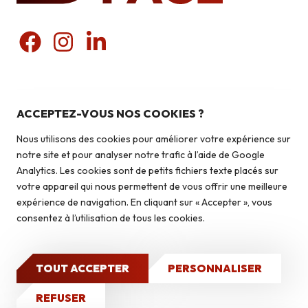
Nos produits
Pierres du pays
ACCEPTEZ-VOUS NOS COOKIES ?
Liens utiles
Pierres du monde
Nous utilisons des cookies pour améliorer votre expérience sur
Briquettes
Qui sommes-nous ?
notre site et pour analyser notre trafic à l’aide de Google
Autoconstruction & isolation
Analytics. Les cookies sont de petits fichiers texte placés sur
Isolation
votre appareil qui nous permettent de vous offrir une meilleure
Contact
expérience de navigation. En cliquant sur « Accepter », vous
Caves à vin
consentez à l’utilisation de tous les cookies.
Qui sommes-nous ?
Nos réalisations
TOUT ACCEPTER
PERSONNALISER
2026 © Isoface - Tous droits réservés
Mentions légales
Politique de confidentialité
Site Internet
CONTACT
REFUSER
réalisé par GO : Grow Online