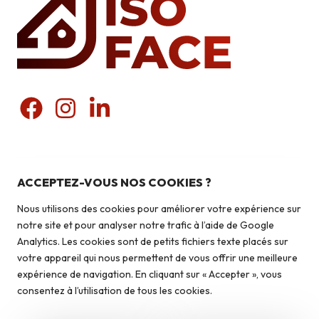
Nos produits
Pierres du pays
ACCEPTEZ-VOUS NOS COOKIES ?
Liens utiles
Pierres du monde
Nous utilisons des cookies pour améliorer votre expérience sur
Briquettes
Qui sommes-nous ?
notre site et pour analyser notre trafic à l’aide de Google
Autoconstruction & isolation
Analytics. Les cookies sont de petits fichiers texte placés sur
Isolation
votre appareil qui nous permettent de vous offrir une meilleure
Contact
expérience de navigation. En cliquant sur « Accepter », vous
Caves à vin
consentez à l’utilisation de tous les cookies.
Qui sommes-nous ?