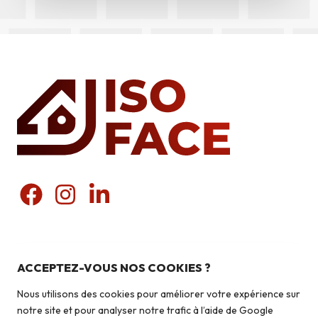
Nos produits
Pierres du pays
ACCEPTEZ-VOUS NOS COOKIES ?
Liens utiles
Pierres du monde
Nous utilisons des cookies pour améliorer votre expérience sur
Briquettes
Qui sommes-nous ?
notre site et pour analyser notre trafic à l’aide de Google