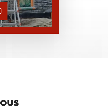
ARLON
nous