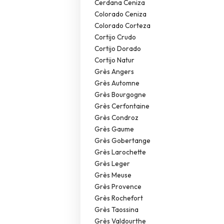
Cerdana Ceniza
Colorado Ceniza
Colorado Corteza
Cortijo Crudo
Cortijo Dorado
Cortijo Natur
Grès Angers
Grès Automne
Grès Bourgogne
Grès Cerfontaine
Grès Condroz
Grès Gaume
Grès Gobertange
Grès Larochette
Grès Leger
Grès Meuse
Grès Provence
Grès Rochefort
Grès Taossina
Grès Valdourthe