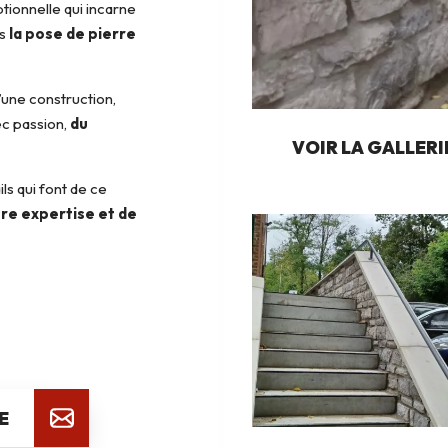
tionnelle qui incarne
ns
la pose de pierre
’une construction,
ec passion,
du
VOIR LA GALLER
ls qui font de ce
re expertise et de
E