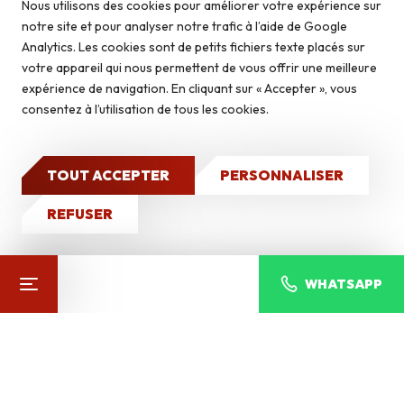
Nous utilisons des cookies pour améliorer votre expérience sur
Briquettes
notre site et pour analyser notre trafic à l’aide de Google
Autoconstruction & isolation
DÉCOUVREZ NOS
Analytics. Les cookies sont de petits fichiers texte placés sur
Autres produits
votre appareil qui nous permettent de vous offrir une meilleure
expérience de navigation. En cliquant sur « Accepter », vous
Caves à vin
consentez à l’utilisation de tous les cookies.
Qui sommes-nous ?
Nos réalisations
TOUT ACCEPTER
PERSONNALISER
CONTACT
REFUSER
WHATSAPP
MONTBLANC OTONYO
Pierres du monde