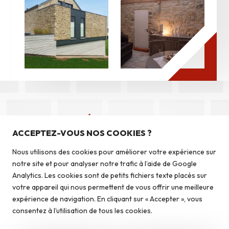
Nos produits
DÉCOUVREZ NOS
Pierres du pays
Autres produits
ACCEPTEZ-VOUS NOS COOKIES ?
Pierres du monde
Nous utilisons des cookies pour améliorer votre expérience sur
Briquettes
notre site et pour analyser notre trafic à l’aide de Google
Autoconstruction & isolation
Analytics. Les cookies sont de petits fichiers texte placés sur
votre appareil qui nous permettent de vous offrir une meilleure
expérience de navigation. En cliquant sur « Accepter », vous
Caves à vin
consentez à l’utilisation de tous les cookies.
Qui sommes-nous ?