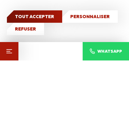
Qui sommes-nous ?
Nos réalisations
TOUT ACCEPTER
PERSONNALISER
Entreprise
*
CONTACT
REFUSER
WHATSAPP
Téléphone
Email
*
Sujet