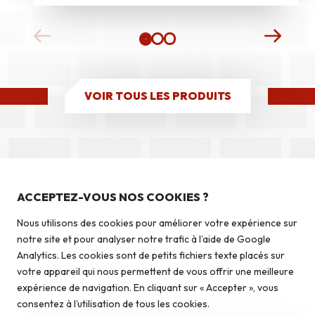
VOIR TOUS LES PRODUITS
Nos produits
Pierres du pays
ACCEPTEZ-VOUS NOS COOKIES ?
Pierres du monde
FORMULAIRE DE CONTACT
Contactez-nous
Nous utilisons des cookies pour améliorer votre expérience sur
Briquettes
notre site et pour analyser notre trafic à l’aide de Google
Autoconstruction & isolation
Analytics. Les cookies sont de petits fichiers texte placés sur
votre appareil qui nous permettent de vous offrir une meilleure
Veuillez activer JavaScript dans votre navigateur pour
expérience de navigation. En cliquant sur « Accepter », vous
Caves à vin
remplir ce formulaire.
consentez à l’utilisation de tous les cookies.
Nom et prénom
*