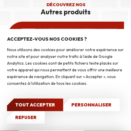
DÉCOUVREZ NOS
Autres produits
Nos produits
Pierres du pays
ACCEPTEZ-VOUS NOS COOKIES ?
Pierres du monde
Nous utilisons des cookies pour améliorer votre expérience sur
Briquettes
notre site et pour analyser notre trafic à l’aide de Google
Autoconstruction & isolation
Analytics. Les cookies sont de petits fichiers texte placés sur
votre appareil qui nous permettent de vous offrir une meilleure
expérience de navigation. En cliquant sur « Accepter », vous
Caves à vin
consentez à l’utilisation de tous les cookies.
Qui sommes-nous ?
BERNA NUEZ
Nos réalisations
Pierres du monde
TOUT ACCEPTER
PERSONNALISER
CONTACT
REFUSER