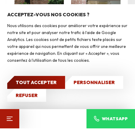
Nos produits
Pierres du pays
ACCEPTEZ-VOUS NOS COOKIES ?
Pierres du monde
Nous utilisons des cookies pour améliorer votre expérience sur
Briquettes
notre site et pour analyser notre trafic à l’aide de Google
Autoconstruction & isolation
Analytics. Les cookies sont de petits fichiers texte placés sur
votre appareil qui nous permettent de vous offrir une meilleure
expérience de navigation. En cliquant sur « Accepter », vous
Caves à vin
consentez à l’utilisation de tous les cookies.
DÉCOUVREZ NOS
Qui sommes-nous ?
Autres produits
Nos réalisations
TOUT ACCEPTER
PERSONNALISER
CONTACT
REFUSER
WHATSAPP