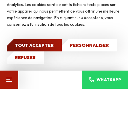
Autoconstruction & isolation
Analytics. Les cookies sont de petits fichiers texte placés sur
DÉCOUVREZ NOS
Autres produits
votre appareil qui nous permettent de vous offrir une meilleure
expérience de navigation. En cliquant sur « Accepter », vous
Caves à vin
consentez à l’utilisation de tous les cookies.
Qui sommes-nous ?
Nos réalisations
TOUT ACCEPTER
PERSONNALISER
CONTACT
REFUSER
WHATSAPP
OXFORD BLANC