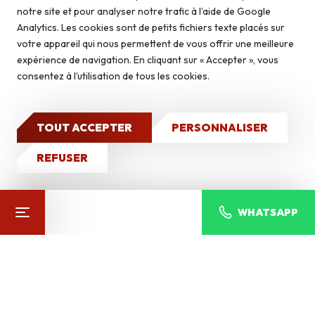
Briquettes
notre site et pour analyser notre trafic à l’aide de Google
DÉCOUVREZ NOS
Autoconstruction & isolation
Analytics. Les cookies sont de petits fichiers texte placés sur
Autres produits
votre appareil qui nous permettent de vous offrir une meilleure
expérience de navigation. En cliquant sur « Accepter », vous
Caves à vin
consentez à l’utilisation de tous les cookies.
Qui sommes-nous ?
Nos réalisations
TOUT ACCEPTER
PERSONNALISER
CONTACT
REFUSER
WHATSAPP
ANDORRA COBRIZO
Pierres du monde