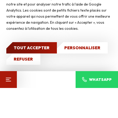
Briquettes
notre site et pour analyser notre trafic à l’aide de Google
DÉCOUVREZ NOS
Autoconstruction & isolation
Analytics. Les cookies sont de petits fichiers texte placés sur
Autres produits
votre appareil qui nous permettent de vous offrir une meilleure
expérience de navigation. En cliquant sur « Accepter », vous
Caves à vin
consentez à l’utilisation de tous les cookies.
Qui sommes-nous ?
Nos réalisations
TOUT ACCEPTER
PERSONNALISER
CONTACT
REFUSER
WHATSAPP
VARADERO GRIS
Pierres du monde