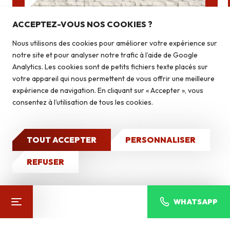
Nos produits
Pierres du pays
ACCEPTEZ-VOUS NOS COOKIES ?
Pierres du monde
Nous utilisons des cookies pour améliorer votre expérience sur
Briquettes
notre site et pour analyser notre trafic à l’aide de Google
Autoconstruction & isolation
Analytics. Les cookies sont de petits fichiers texte placés sur
votre appareil qui nous permettent de vous offrir une meilleure
CEBRA BLANCO
expérience de navigation. En cliquant sur « Accepter », vous
Caves à vin
consentez à l’utilisation de tous les cookies.
Pierres du monde
Qui sommes-nous ?
Nos réalisations
TOUT ACCEPTER
PERSONNALISER
CONTACT
REFUSER
VOIR TOUS LES PRODUITS
WHATSAPP