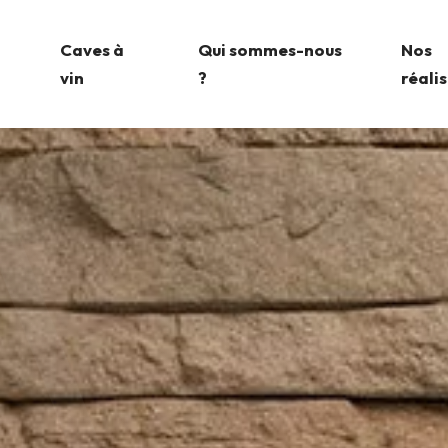
Caves à
Qui sommes-nous
Nos
vin
?
réali