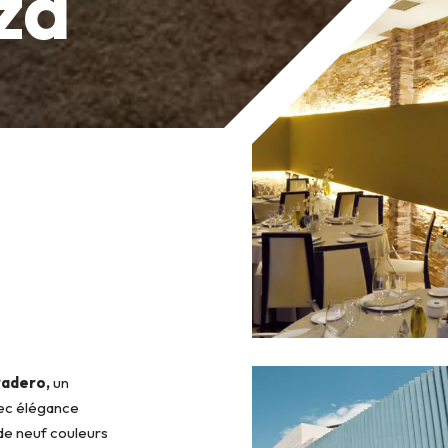
za
radero,
un
vec élégance
 de neuf couleurs