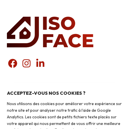
Nos produits
Pierres du pays
ACCEPTEZ-VOUS NOS COOKIES ?
Liens utiles
Pierres du monde
Nous utilisons des cookies pour améliorer votre expérience sur
Briquettes
Qui sommes-nous ?
notre site et pour analyser notre trafic à l’aide de Google
Autoconstruction & isolation
Analytics. Les cookies sont de petits fichiers texte placés sur
Isolation
votre appareil qui nous permettent de vous offrir une meilleure
Contact