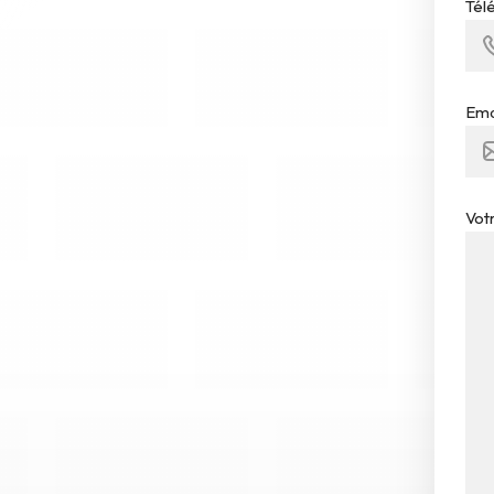
Tél
Ema
Vot