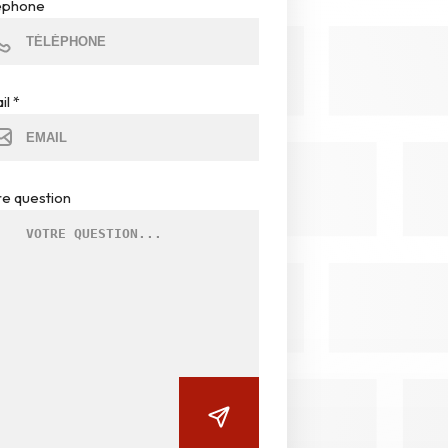
éphone
il
*
re question