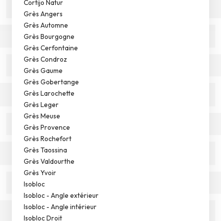
Cortijo Natur
Grès Angers
Grès Automne
Grès Bourgogne
Grès Cerfontaine
Grès Condroz
Grès Gaume
Grès Gobertange
Grès Larochette
Grès Leger
Grès Meuse
Grès Provence
Grès Rochefort
Grès Taossina
Grès Valdourthe
Grès Yvoir
Isobloc
Isobloc - Angle extérieur
Isobloc - Angle intérieur
Isobloc Droit