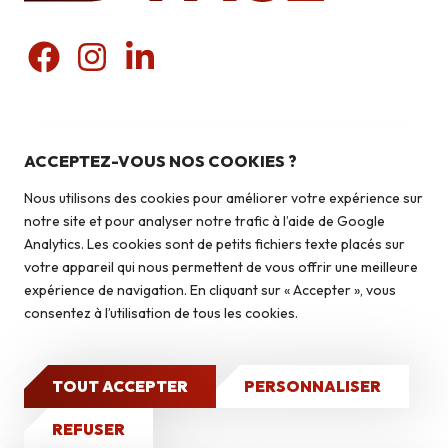
Nos produits
Pierres du pays
ACCEPTEZ-VOUS NOS COOKIES ?
Liens utiles
Pierres du monde
Nous utilisons des cookies pour améliorer votre expérience sur
Briquettes
Qui sommes-nous ?
notre site et pour analyser notre trafic à l’aide de Google
Autoconstruction & isolation
Analytics. Les cookies sont de petits fichiers texte placés sur
Isolation
votre appareil qui nous permettent de vous offrir une meilleure
Contact
expérience de navigation. En cliquant sur « Accepter », vous
Caves à vin
consentez à l’utilisation de tous les cookies.
Qui sommes-nous ?
Nos réalisations
TOUT ACCEPTER
PERSONNALISER
2026 © Isoface - Tous droits réservés
Mentions légales
Politique de confidentialité
Site Internet
CONTACT
REFUSER
réalisé par GO : Grow Online