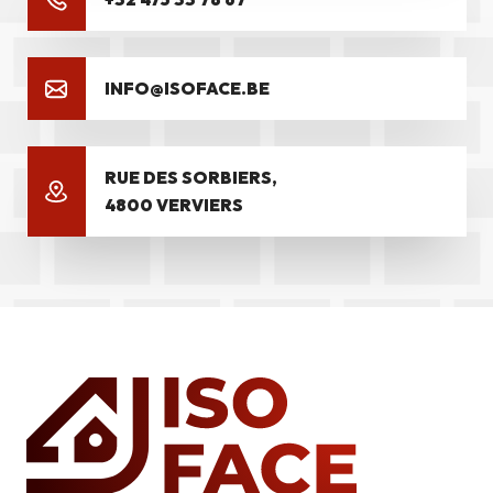
INFO@ISOFACE.BE
RUE DES SORBIERS,
4800 VERVIERS