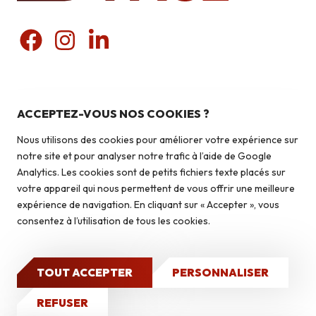
Nos produits
Pierres du pays
ACCEPTEZ-VOUS NOS COOKIES ?
Liens utiles
Pierres du monde
Nous utilisons des cookies pour améliorer votre expérience sur
Briquettes
Qui sommes-nous ?
notre site et pour analyser notre trafic à l’aide de Google
Autoconstruction & isolation
Analytics. Les cookies sont de petits fichiers texte placés sur
Isolation
votre appareil qui nous permettent de vous offrir une meilleure
Contact
expérience de navigation. En cliquant sur « Accepter », vous
Caves à vin
consentez à l’utilisation de tous les cookies.
Qui sommes-nous ?
Nos réalisations
TOUT ACCEPTER
PERSONNALISER
2026 © Isoface - Tous droits réservés
Mentions légales
Politique de confidentialité
Site Internet
CONTACT
REFUSER
réalisé par GO : Grow Online