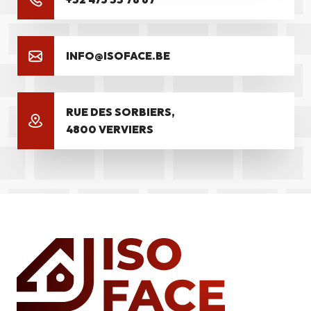
INFO@ISOFACE.BE
RUE DES SORBIERS,
4800 VERVIERS