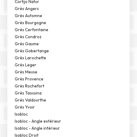
Cortijo Natur
Grès Angers
Grès Automne
Grès Bourgogne
Grès Cerfontaine
Grès Condroz
Grès Gaume
Grès Gobertange
Grès Larochette
Grès Leger
Grès Meuse
Grès Provence
Grès Rochefort
Grès Taossina
Grès Valdourthe
Grès Yvoir
Isobloc
Isobloc - Angle extérieur
Isobloc - Angle intérieur
Isobloc Droit