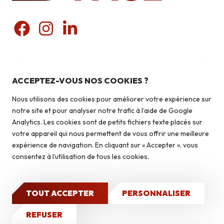
Nos produits
Pierres du pays
ACCEPTEZ-VOUS NOS COOKIES ?
Liens utiles
Pierres du monde
Nous utilisons des cookies pour améliorer votre expérience sur
Briquettes
Qui sommes-nous ?
notre site et pour analyser notre trafic à l’aide de Google
Autoconstruction & isolation
Analytics. Les cookies sont de petits fichiers texte placés sur
Isolation
votre appareil qui nous permettent de vous offrir une meilleure
Contact
expérience de navigation. En cliquant sur « Accepter », vous
Caves à vin
consentez à l’utilisation de tous les cookies.
Qui sommes-nous ?
Nos réalisations
TOUT ACCEPTER
PERSONNALISER
2026 © Isoface - Tous droits réservés
Mentions légales
Politique de confidentialité
Site Internet
CONTACT
REFUSER
réalisé par GO : Grow Online