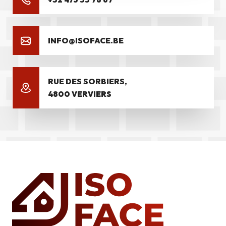
INFO@ISOFACE.BE
RUE DES SORBIERS,
4800 VERVIERS