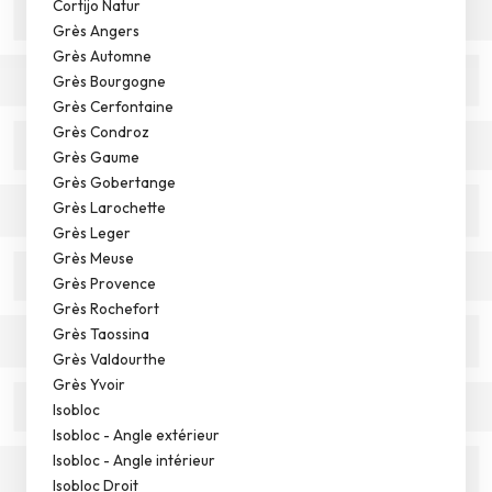
Cortijo Natur
Grès Angers
Grès Automne
Grès Bourgogne
Grès Cerfontaine
Grès Condroz
Grès Gaume
Grès Gobertange
Grès Larochette
Grès Leger
Grès Meuse
Grès Provence
Grès Rochefort
Grès Taossina
Grès Valdourthe
Grès Yvoir
Isobloc
Isobloc - Angle extérieur
Isobloc - Angle intérieur
Isobloc Droit