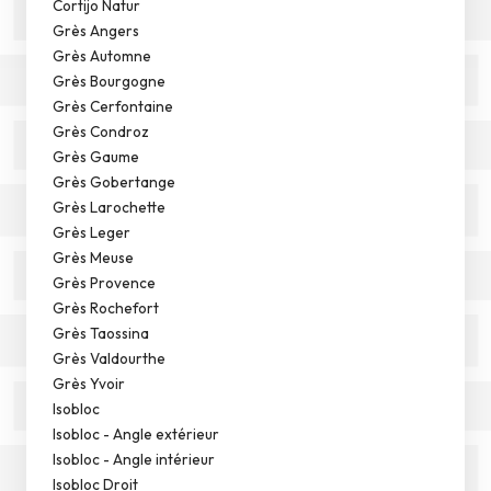
Cortijo Natur
Grès Angers
Grès Automne
Grès Bourgogne
Grès Cerfontaine
Grès Condroz
Grès Gaume
Grès Gobertange
Grès Larochette
Grès Leger
Grès Meuse
Grès Provence
Grès Rochefort
Grès Taossina
Grès Valdourthe
Grès Yvoir
Isobloc
Isobloc - Angle extérieur
Isobloc - Angle intérieur
Isobloc Droit