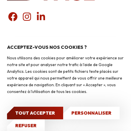
Nos produits
Pierres du pays
ACCEPTEZ-VOUS NOS COOKIES ?
Liens utiles
Pierres du monde
Nous utilisons des cookies pour améliorer votre expérience sur
Briquettes
Qui sommes-nous ?
notre site et pour analyser notre trafic à l’aide de Google
Autoconstruction & isolation
Analytics. Les cookies sont de petits fichiers texte placés sur
Isolation
votre appareil qui nous permettent de vous offrir une meilleure
Contact
expérience de navigation. En cliquant sur « Accepter », vous
Caves à vin
consentez à l’utilisation de tous les cookies.
Qui sommes-nous ?
Nos réalisations
TOUT ACCEPTER
PERSONNALISER
2026 © Isoface - Tous droits réservés
Mentions légales
Politique de confidentialité
Site Internet
CONTACT
REFUSER
réalisé par GO : Grow Online