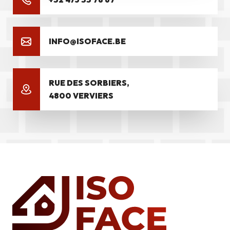
INFO@ISOFACE.BE
RUE DES SORBIERS,
4800 VERVIERS