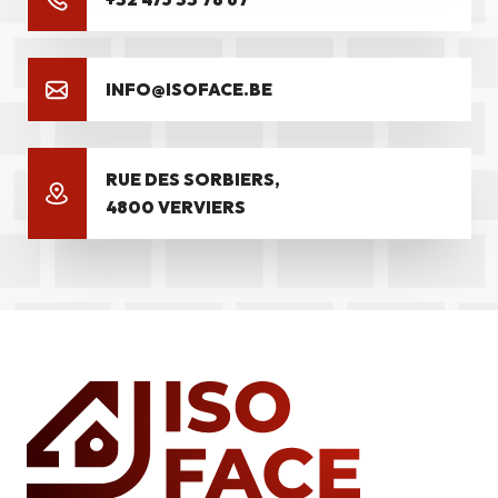
INFO@ISOFACE.BE
RUE DES SORBIERS,
4800 VERVIERS