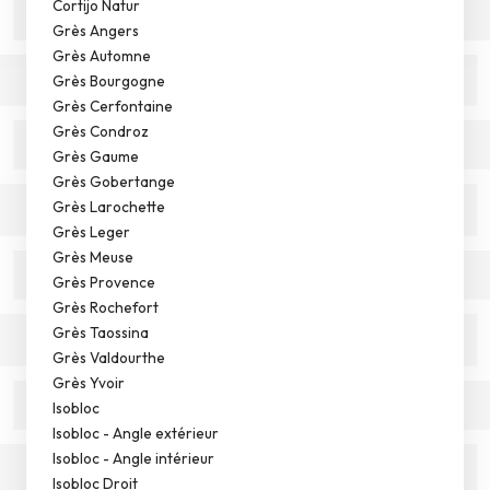
Cortijo Natur
Grès Angers
Grès Automne
Grès Bourgogne
Grès Cerfontaine
Grès Condroz
Grès Gaume
Grès Gobertange
Grès Larochette
Grès Leger
Grès Meuse
Grès Provence
Grès Rochefort
Grès Taossina
Grès Valdourthe
Grès Yvoir
Isobloc
Isobloc - Angle extérieur
Isobloc - Angle intérieur
Isobloc Droit