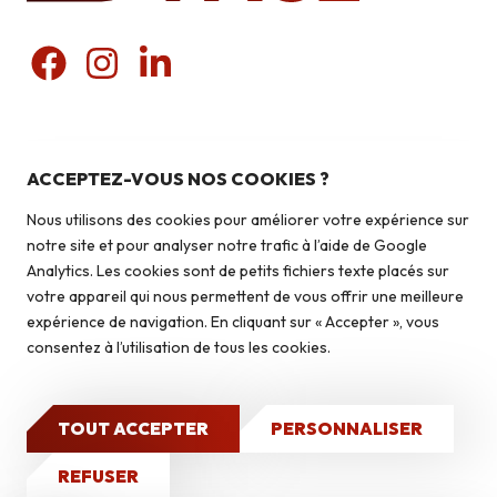
Nos produits
Pierres du pays
ACCEPTEZ-VOUS NOS COOKIES ?
Liens utiles
Pierres du monde
Nous utilisons des cookies pour améliorer votre expérience sur
Briquettes
Qui sommes-nous ?
notre site et pour analyser notre trafic à l’aide de Google
Autoconstruction & isolation
Analytics. Les cookies sont de petits fichiers texte placés sur
Isolation
votre appareil qui nous permettent de vous offrir une meilleure
Contact
expérience de navigation. En cliquant sur « Accepter », vous
Caves à vin
consentez à l’utilisation de tous les cookies.
Qui sommes-nous ?
Nos réalisations
TOUT ACCEPTER
PERSONNALISER
2026 © Isoface - Tous droits réservés
Mentions légales
Politique de confidentialité
Site Internet
CONTACT
REFUSER
réalisé par GO : Grow Online