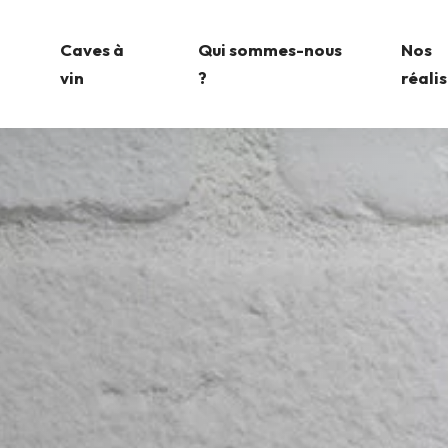
Caves à
Qui sommes-nous
Nos
vin
?
réali