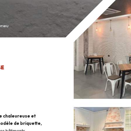
érieu
SE
ce chaleureuse et
odèle de briquette,
 des bâtiments