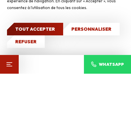
expérience de navigation. En cliquant sur « Accepter », vous
Caves à vin
consentez à l’utilisation de tous les cookies.
Qui sommes-nous ?
Nos réalisations
TOUT ACCEPTER
PERSONNALISER
CONTACT
REFUSER
ANDORRA NATUR
WHATSAPP
Pierres du monde
VOIR TOUS LES PRODUITS