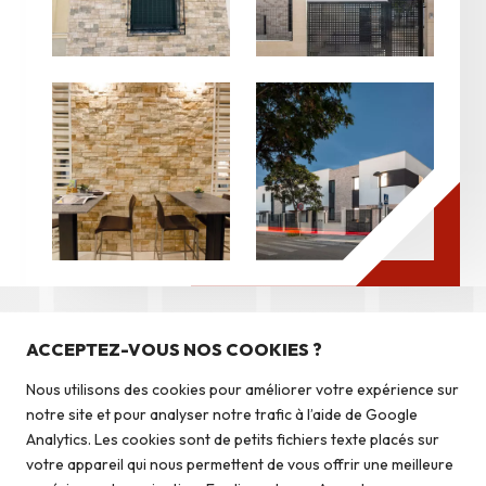
Nos produits
Pierres du pays
ACCEPTEZ-VOUS NOS COOKIES ?
DÉCOUVREZ NOS
Pierres du monde
Autres produits
Nous utilisons des cookies pour améliorer votre expérience sur
Briquettes
notre site et pour analyser notre trafic à l’aide de Google
Autoconstruction & isolation
Analytics. Les cookies sont de petits fichiers texte placés sur
votre appareil qui nous permettent de vous offrir une meilleure